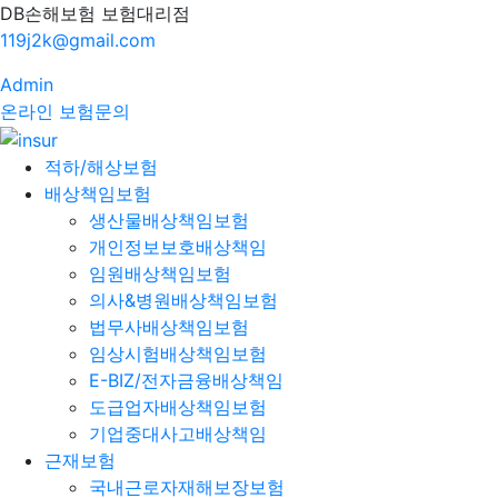
DB손해보험 보험대리점
119j2k@gmail.com
Admin
온라인 보험문의
적하/해상보험
배상책임보험
생산물배상책임보험
개인정보보호배상책임
임원배상책임보험
의사&병원배상책임보험
법무사배상책임보험
임상시험배상책임보험
E-BIZ/전자금융배상책임
도급업자배상책임보험
기업중대사고배상책임
근재보험
국내근로자재해보장보험