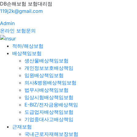
DB손해보험 보험대리점
119j2k@gmail.com
Admin
온라인 보험문의
적하/해상보험
배상책임보험
생산물배상책임보험
개인정보보호배상책임
임원배상책임보험
의사&병원배상책임보험
법무사배상책임보험
임상시험배상책임보험
E-BIZ/전자금융배상책임
도급업자배상책임보험
기업중대사고배상책임
근재보험
국내근로자재해보장보험